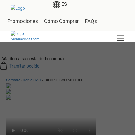
ES
Promociones
Cómo Comprar
FAQs
Añadido a su cesta de la compra
Tramitar pedido
Software
>
DentalCAD
>
EXOCAD BAR MODULE