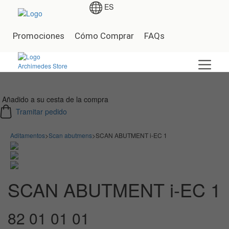
ES
Promociones
Cómo Comprar
FAQs
Añadido a su cesta de la compra
Tramitar pedido
Aditamentos
>
Scan abutmens
>
SCAN ABUTMENT i-EC 1
SCAN ABUTMENT i-EC 1
82 01 01 01