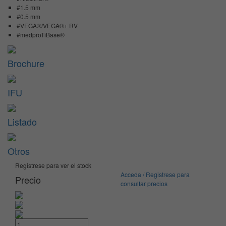
#1.5 mm
#0.5 mm
#VEGA®/VEGA®+ RV
#medproTiBase®
Brochure
IFU
Listado
Otros
Registrese para ver el stock
Acceda / Registrese para
Precio
consultar precios