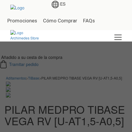
ES
Promociones
Cómo Comprar
FAQs
Añadido a su cesta de la compra
Tramitar pedido
Aditamentos
>
TiBase
>
PILAR MEDPRO TIBASE VEGA RV [U-AT1,5-A0,5]
PILAR MEDPRO TIBASE
VEGA RV [U-AT1,5-A0,5]