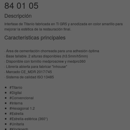
84 01 05
Descripción
Interfase de Titanio fabricada en Ti GR5 y anodizada en color amarillo para
mejorar la estética de la restauración final.
Características principales
· Área de cementación chorreada para una adhesión óptima
· Base tallable. 2 alturas disponibles (h3.5mm/h5mm)
· Disponible con tornillo medproscrew y medpro360
· Librería abierta para fabricar "inhouse"
· Marcado CE_MDR 2017/745
· Sistema de calidad ISO 13485
#Titanio
#Digital
#Convencional
#Interna
#Hexagonal 1.2
#Estrella
#Estrella-esférica (360°)
#Unitaria
#Klockner®