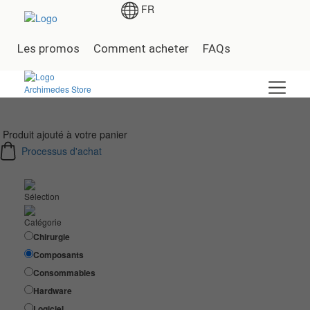
FR
Les promos
Comment acheter
FAQs
Produit ajouté à votre panier
Processus d'achat
Sélection
Catégorie
Chirurgie
Composants
Consommables
Hardware
Logiciel