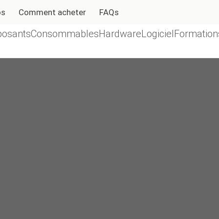
os
Comment acheter
FAQs
osants
Consommables
Hardware
Logiciel
Formation