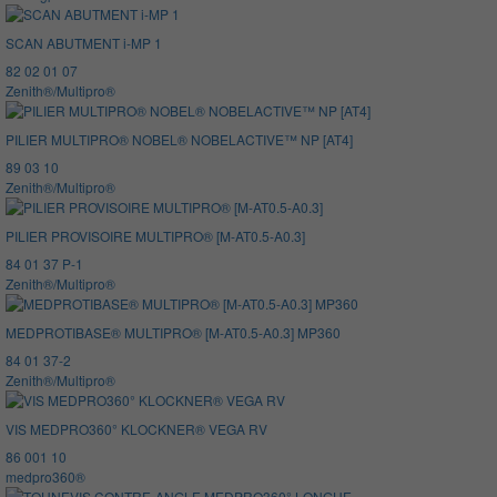
SCAN ABUTMENT i-MP 1
82 02 01 07
Zenith®/Multipro®
PILIER MULTIPRO® NOBEL® NOBELACTIVE™ NP [AT4]
89 03 10
Zenith®/Multipro®
PILIER PROVISOIRE MULTIPRO® [M-AT0.5-A0.3]
84 01 37 P-1
Zenith®/Multipro®
MEDPROTIBASE® MULTIPRO® [M-AT0.5-A0.3] MP360
84 01 37-2
Zenith®/Multipro®
VIS MEDPRO360° KLOCKNER® VEGA RV
86 001 10
medpro360®