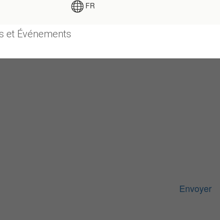
FR
s et Événements
Envoyer