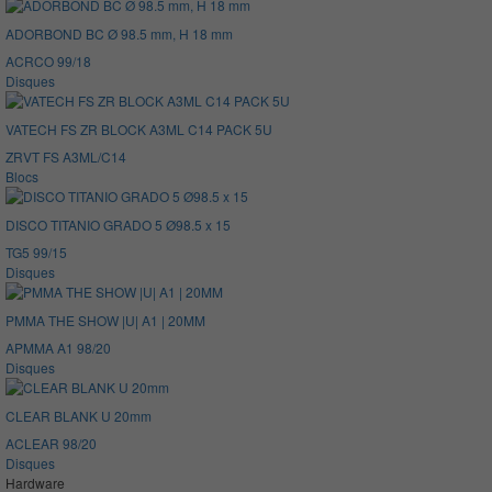
ADORBOND BC Ø 98.5 mm, H 18 mm
ACRCO 99/18
Disques
VATECH FS ZR BLOCK A3ML C14 PACK 5U
ZRVT FS A3ML/C14
Blocs
DISCO TITANIO GRADO 5 Ø98.5 x 15
TG5 99/15
Disques
PMMA THE SHOW |U| A1 | 20MM
APMMA A1 98/20
Disques
CLEAR BLANK U 20mm
ACLEAR 98/20
Disques
Hardware