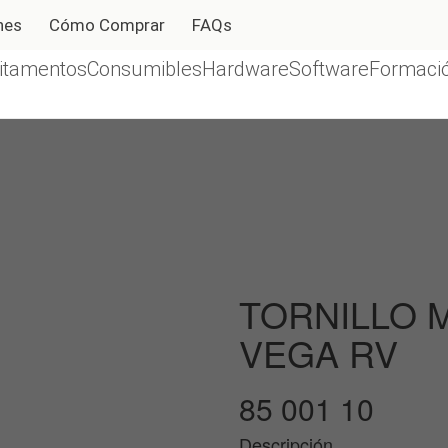
nes
Cómo Comprar
FAQs
itamentos
Consumibles
Hardware
Software
Formació
TORNILLO 
VEGA RV
85 001 10
Descripción