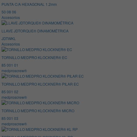
PUNTA C/A HEXAGONAL 1.2mm
50 08 06
Accesorios
LLAVE JDTORQUE® DINAMOMÉTRICA
JDTWKL
Accesorios
TORNILLO MEDPRO KLOCKNER® EC
85 001 01
medproscrew®
TORNILLO MEDPRO KLOCKNER® PILAR EC
85 001 02
medproscrew®
TORNILLO MEDPRO KLOCKNER® MICRO
85 001 03
medproscrew®