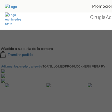
Promocio
Cirugía
Ad
Añadido a su cesta de la compra
Tramitar pedido
Aditamentos
>
medproscrew®
>
TORNILLO MEDPRO KLOCKNER® VEGA RV