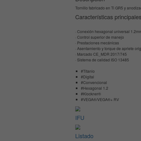
Tornillo fabricado en Ti GR5 y anodizad
Características principale
· Conexión hexagonal universal 1.2m
· Control superior de manejo
· Prestaciones mecánicas
· Asentamiento y torque de apriete orig
· Marcado CE_MDR 2017/745
· Sistema de calidad ISO 13485
#Titanio
#Digital
#Convencional
#Hexagonal 1.2
#Klockner®
#VEGA®/VEGA®+ RV
IFU
Listado