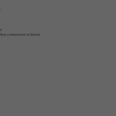
s
it
icar y seleccionar la librería