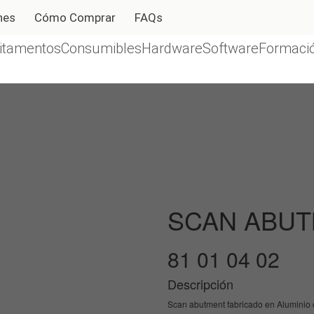
nes
Cómo Comprar
FAQs
itamentos
Consumibles
Hardware
Software
Formació
SCAN ABUT
81 01 04 02
Descripción
Scan abutment fabricado en Aluminio co