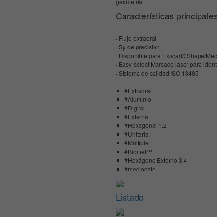
geometría.
Características principale
· Flujo extraoral
· 5μ de precisión
· Disponible para Exocad/3Shape/Med
· Easy-select:Marcado láser para identif
· Sistema de calidad ISO 13485
#Extraoral
#Aluminio
#Digital
#Externa
#Hexagonal 1.2
#Unitaria
#Múltiple
#Biomet™
#Hexágono Externo 3.4
#medlocate
Listado