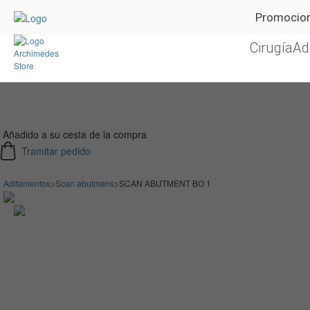
Promocio
Cirugía
Ad
Añadido a su cesta de la compra
Tramitar pedido
Aditamentos
>
Scan abutmens
>
SCAN ABUTMENT BO 1