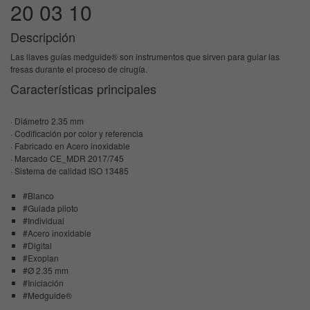
20 03 10
Descripción
Las llaves guías medguide® son instrumentos que sirven para guiar las
fresas durante el proceso de cirugía.
Características principales
· Diámetro 2.35 mm
· Codificación por color y referencia
· Fabricado en Acero inoxidable
· Marcado CE_MDR 2017/745
· Sistema de calidad ISO 13485
#Blanco
#Guiada piloto
#Individual
#Acero inoxidable
#Digital
#Exoplan
#Ø 2.35 mm
#Iniciación
#Medguide®