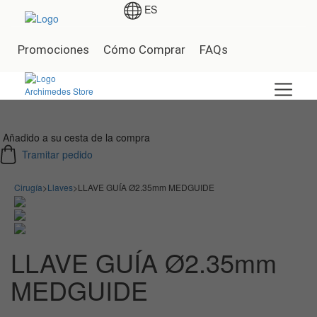
ES
Promociones
Cómo Comprar
FAQs
Añadido a su cesta de la compra
Tramitar pedido
Cirugía
>
Llaves
>
LLAVE GUÍA Ø2.35mm MEDGUIDE
LLAVE GUÍA Ø2.35mm
MEDGUIDE