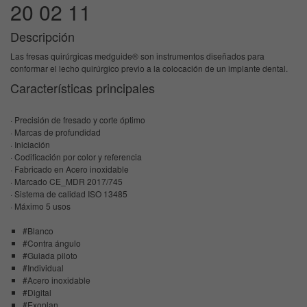
20 02 11
Descripción
Las fresas quirúrgicas medguide® son instrumentos diseñados para
conformar el lecho quirúrgico previo a la colocación de un implante dental.
Características principales
· Precisión de fresado y corte óptimo
· Marcas de profundidad
· Iniciación
· Codificación por color y referencia
· Fabricado en Acero inoxidable
· Marcado CE_MDR 2017/745
· Sistema de calidad ISO 13485
· Máximo 5 usos
#Blanco
#Contra ángulo
#Guiada piloto
#Individual
#Acero inoxidable
#Digital
#Exoplan