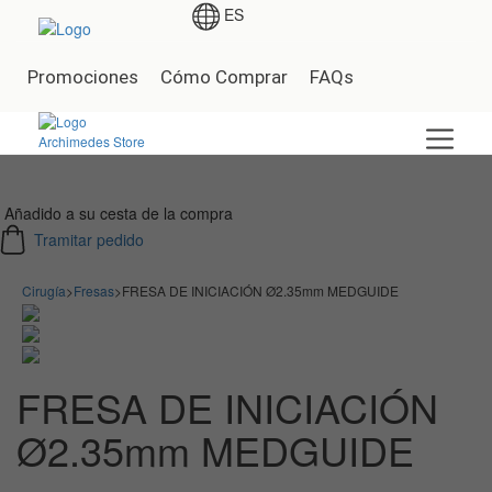
ES
Promociones
Cómo Comprar
FAQs
Añadido a su cesta de la compra
Tramitar pedido
Cirugía
>
Fresas
>
FRESA DE INICIACIÓN Ø2.35mm MEDGUIDE
FRESA DE INICIACIÓN
Ø2.35mm MEDGUIDE