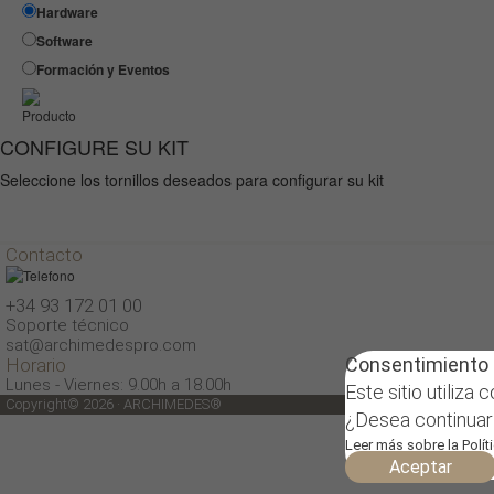
Hardware
Software
Formación y Eventos
Producto
CONFIGURE SU KIT
Seleccione los tornillos deseados para configurar su kit
Contacto
+34 93 172 01 00
Soporte técnico
sat@archimedespro.com
Aviso
Consentimiento 
Horario
Lunes - Viernes: 9.00h a 18.00h
El siguiente sitio web contiene información té
Este sitio utiliza
Copyright© 2026 · ARCHIMEDES®
continuación, y en cumplimiento de la normativa v
¿Desea continuar 
No, soy paciente
Leer más sobre la Polít
Aceptar
Sí, soy profesional