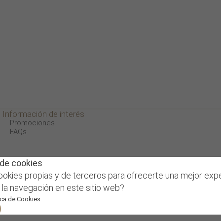
Información de interés
Promociones
FAQs
de cookies
cnica sobre productos sanitarios por lo tanto va dirigi
 cookies propias y de terceros para ofrecerte una mejor expe
igente, declaro bajo mi responsabilidad ser un profesional 
la navegación en este sitio web?
ica de Cookies