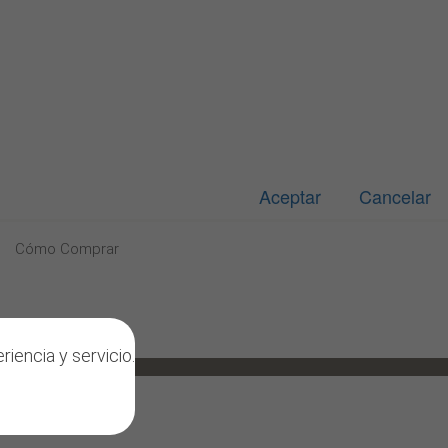
Aceptar
Cancelar
Cómo Comprar
do exclusivamente a profesionales sanitarios. A
riencia y servicio.
de la odontología.