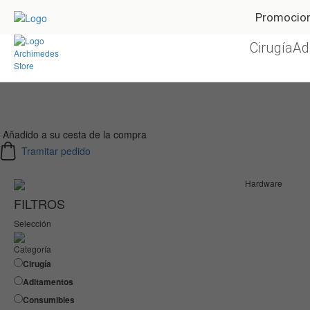
Promocio
Cirugía
Ad
Añadido a su cesta de la compra
Tramitar pedido
Hardware
FILTROS
Selección
Categoría
Cirugía
Aditamentos
Consumibles