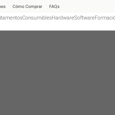
nes
Cómo Comprar
FAQs
itamentos
Consumibles
Hardware
Software
Formació